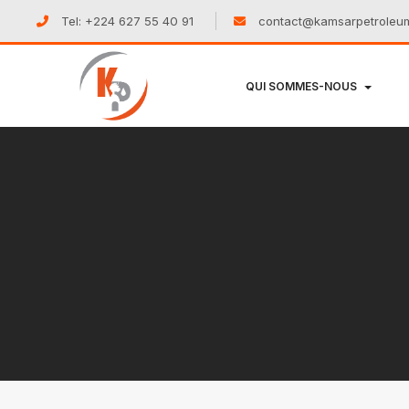
Tel: +224 627 55 40 91
contact@kamsarpetroleu
QUI SOMMES-NOUS