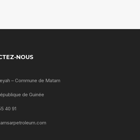
CTEZ-NOUS
oleyah – Commune de Matam
République de Guinée
55 40 91
kamsarpetroleum.com