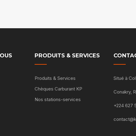
NOUS
PRODUITS & SERVICES
CONTA
Produits & Services
Situé à C
Chèques Carburant KP
Conakry, 
Nos stations-services
+224 627 
contact@