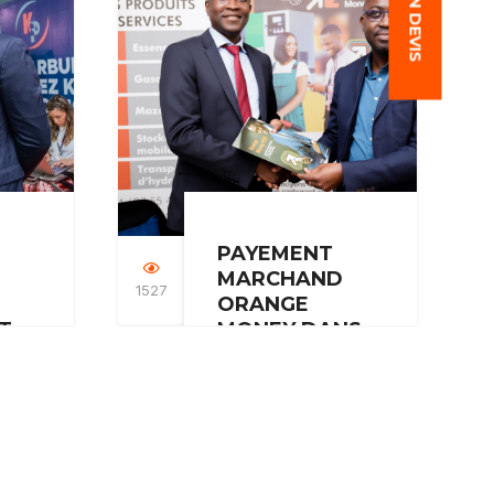
Monsieur Louis
s
Camara,…
PAYEMENT
MARCHAND
1527
ORANGE
T
MONEY DANS
F)
LES STATIONS-
SERVICES KP
 tant
Désormais, dans
toutes nos stations-
n du
services KP, vous
ent…