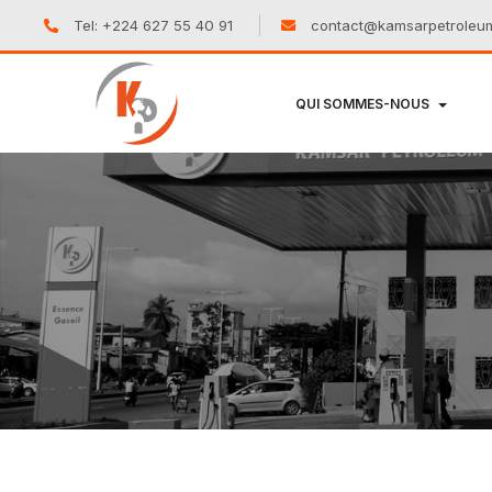
Tel: +224 627 55 40 91
contact@kamsarpetroleu
QUI SOMMES-NOUS