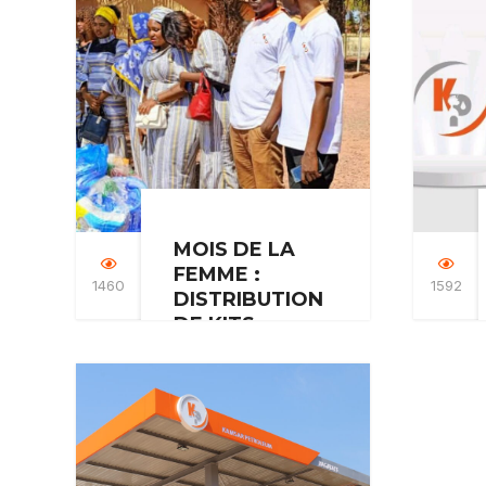
L’UNIVERSITÉ
NONGO
CONAKRY -
UNC.
La présence de Mr
Louis Camara en tant
que parrain à la
cérémonie de…
MOIS DE LA
FEMME :
1460
1592
DISTRIBUTION
DE KITS
SANITAIRES À
KAMSAR AVEC
KP ET BIG
Le 08 mars dernier,
marquant la journée