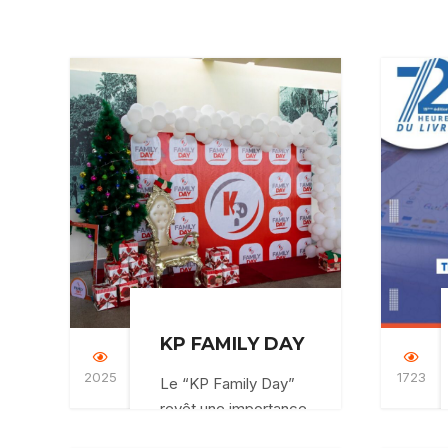
KP FAMILY DAY
2025
1723
Le “KP Family Day”
revêt une importance
capitale pour nous,