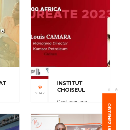
e
sommes fiers
ement
d’accompagner le
nsor
Salon de la Lecture
de Conakry (SALEC)
…
AT
INSTITUT
CHOISEUL
2042
C’est avec une
OBTENEZ UN DEVIS
s
grande fierté que
r
nous annonçons la
sélection de