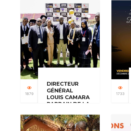
car il incarne notre…
DIRECTEUR
GÉNÉRAL
1879
1733
LOUIS CAMARA
PARRAIN DE LA
14ÈME
PROMOTION
DE