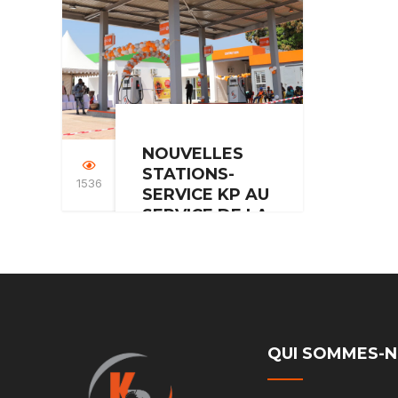
internationale de la
femme, nous avons
eu…
NOUVELLES
STATIONS-
1536
SERVICE KP AU
SERVICE DE LA
GUINÉE
Au cours de l’année
2023/2024, KP a
poursuivi son
engagement envers
QUI SOMMES-
l’amélioration de
l’accessibilité…