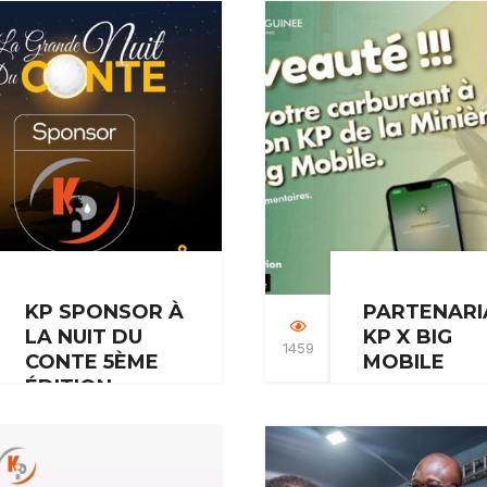
KP est honoré d
officiel de la 15e
participer activ
édition des 72 heures
en tant que spo
du livre de…
au Forum de
l’Étudiant…
KP SPONSOR À
PARTENARI
LA NUIT DU
KP X BIG
1459
CONTE 5ÈME
MOBILE
ÉDITION
Désormais, vou
KP est fier d’être le
pouvez effectue
sponsor officiel de la
facilement et en
5ème édition de La
toute sécurité le