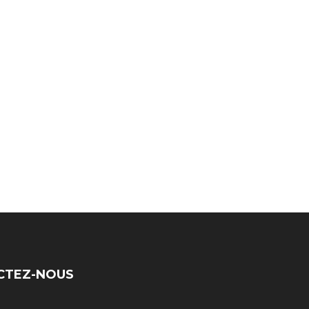
pouvez profiter de la
facilité et de…
CTEZ-NOUS