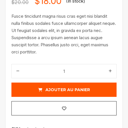
$
18.00
(In stock)
$
20.00
Fusce tincidunt magna risus cras eget nisi blandit
nulla finibus sodales fusce ullamcorper aliquet neque.
Ut feugiat sodales elit, in gravida ex porta nec.
Suspendisse a arcu ipsum aenean lacus augue
suscipit tortor. Phasellus justo orci, eget maximus
orci porttitor.
quantité
de
Auto
Leash
AJOUTER AU PANIER