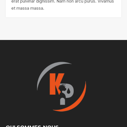
erat pulvinar dignissim. Nam non arcu purus. Vivamus
et massa massa.